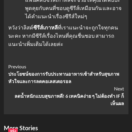
พูดคุยกับคนที่ชอบดูซีรีส์เหมือนกัน และอาจ
ได้คำแนะนำเรื่องซีรีส์ใหม่ๆ
หวังว่าลิสต์
ซีรีส์เกาหลี
ที่เราแนะนำจะถูกใจทุกคน
นะคะ หากมีซีรีส์เรื่องไหนที่คุณชื่นชอบ สามารถ
แนะนำเพิ่มเติมได้เลยค่ะ
Post
Previous
ประโยชน์ของการรับประทานอาหารเช้าสำหรับสุขภาพ
Navigation
หัวใจและการลดคอเลสเตอรอล
Next
ลดน้ำหนักแบบสุขภาพดี! 6 เทคนิคง่าย ๆ ไม่ต้องทำ IF ก็
เห็นผล
More Stories
หนัง