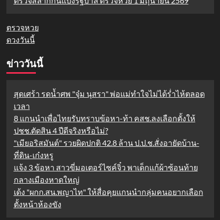
ตรวจสลากกินแบ่งรัฐบาล ตรวจหวย 1 มิถุนายน 2569
ตรวจหวย
ดวงวันนี้
ข่าววันนี้
สุดเศร้า รดน้ำศพ "จุ๋ม นุสรา" พ่อแม่ทำใจไม่ได้ร่ำไห้ตลอด
เวลา
8 แกนนำเพื่อไทยรับทราบข้อหา-ท้า คสช.ลงเลือกตั้งให้
ปชช.ตัดสิน 4 ปีดีจริงหรือไม่?
"เมียอริสมันต์" รวยผิดปกติ 42.8 ล้าน ป.ป.ช.สั่งอายัดบ้าน-
ที่ดิน-เก๋งหรู
แจ้ง 3 ข้อหา สาวขี่มอเตอร์ไซค์จิ๋ว พาเด็กแก้ผ้าซ้อนท้าย
กลางเมืองหาดใหญ่
เด้ง "ผกก.สน.พญาไท" ให้สื่อคุยแกนนำกลุ่มคนอยากเลือก
ตั้งหน้าห้องขัง