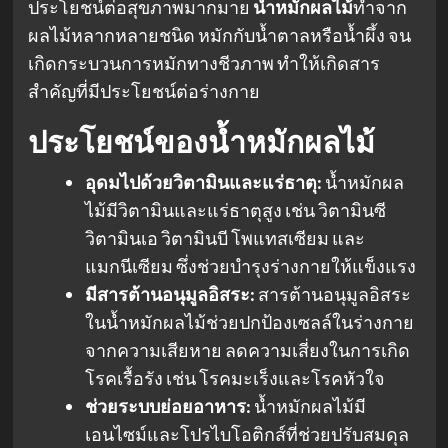
ประโยชน์ต่อสุขภาพมากมาย
น้ำหมักผลไม้
ทำจาก
ผลไม้หลากหลายชนิด หมักกับน้ำตาลหรือน้ำผึ้ง จน
เกิดกระบวนการหมักทางชีวภาพ ทำให้เกิดสาร
สำคัญที่มีประโยชน์ต่อร่างกาย
ประโยชน์ของน้ำหมักผลไม้
อุดมไปด้วยวิตามินและแร่ธาตุ:
น้ำหมักผล
ไม้มีวิตามินและแร่ธาตุสูง เช่น วิตามินซี
วิตามินเอ วิตามินบี โพแทสเซียม และ
แมกนีเซียม ซึ่งช่วยบำรุงร่างกายให้แข็งแรง
มีสารต้านอนุมูลอิสระ:
สารต้านอนุมูลอิสระ
ในน้ำหมักผลไม้ช่วยปกป้องเซลล์ในร่างกาย
จากความเสียหาย ลดความเสี่ยงในการเกิด
โรคเรื้อรัง เช่น โรคมะเร็งและโรคหัวใจ
ช่วยระบบย่อยอาหาร:
น้ำหมักผลไม้มี
เอนไซม์และโปรไบโอติกส์ที่ช่วยปรับสมดุล