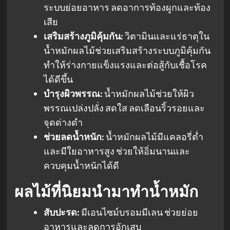
ระบบย่อยอาหาร ลดอาการท้องผูกและท้อง
เสีย
เสริมสร้างภูมิคุ้มกัน:
วิตามินและแร่ธาตุใน
น้ำหมักผลไม้ช่วยเสริมสร้างระบบภูมิคุ้มกัน
ทำให้ร่างกายแข็งแรงและต่อสู้กับเชื้อโรค
ได้ดีขึ้น
บำรุงผิวพรรณ:
น้ำหมักผลไม้ช่วยให้ผิว
พรรณเปล่งปลั่ง สดใส ลดเลือนริ้วรอยและ
จุดด่างดำ
ช่วยลดน้ำหนัก:
น้ำหมักผลไม้มีแคลอรี่ต่ำ
และมีใยอาหารสูง ช่วยให้อิ่มนานและ
ควบคุมน้ำหนักได้ดี
ผลไม้ที่นิยมนำมาทำน้ำหมัก
สับปะรด:
มีเอนไซม์บรอมมีเลน ช่วยย่อย
อาหารและลดการอักเสบ