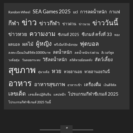
SEA Games 2025
การลดน้ำหนัก
กาแฟ
ucl
Random Wheel
ข่าว
ข่าววันนี้
กีฬา
ข่าวกีฬา
ข่าวด่วน
ข่าวมวย
ความงาม
ข่าวหวย
ซีเกมส์ ครั้งที่ 33
ซีเกมส์ 2025
ทอง
ผู้หญิง
ฟุตบอล
ผลไม้
ผลบอล
พรีเมียร์ลีกอังกฤษ
ลดน้ำหนัก
ลงทะเบียนเงินดิจิทัล10000บาท
ลดน้ำหนักเร่งด่วน
ลิเวอร์พูล
สัตว์เลี้ยง
วิธีลดน้ำหนัก
วงล้อสุ่ม
วันลอยกระทง
สถิติหวยย้อนหลัง
สุขภาพ
หวย
หวยฮานอย
หวยฮานอยวันนี้
สุ่มวงล้อ
อาหาร
อาหารสุขภาพ
เครื่องดื่ม
อาหารเช้า
เงินดิจิทัล
เลขเด็ด
โปรแกรมกีฬาซีเกมส์ 2025
เลขเด็ดปฏิทินจีน
แคปหมึก
โปรแกรมกีฬาซีเกมส์ 2025 วันนี้