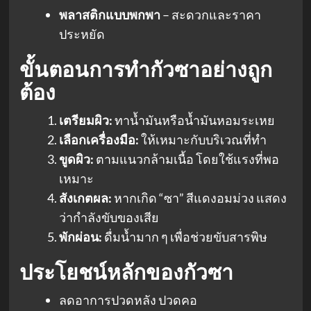
พลาสติกแบบพกพา
– สะดวกและราคา
ประหยัด
ขั้นตอนการทำกัวซาอย่างถูก
ต้อง
เตรียมผิว:
ทาน้ำมันหรือน้ำมันหอมระเหย
เลือกเครื่องมือ:
ให้เหมาะกับบริเวณที่ทำ
ขูดผิว:
ตามแนวกล้ามเนื้อ โดยใช้แรงที่พอ
เหมาะ
สังเกตผล:
หากเกิด “ซา” สีแดงอมม่วง แสดง
ว่ากำลังขับของเสีย
พักผ่อน:
ดื่มน้ำมาก ๆ เพื่อช่วยขับสารพิษ
ประโยชน์หลักของกัวซา
ลดอาการปวดหลัง ปวดคอ