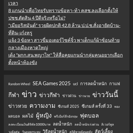
เวลา
8 แกนนำเพื่อไทยรับทราบข้อหา-ท้า คสช.ลงเลือกตั้งให้
ปชช.ตัดสิน 4 ปีดีจริงหรือไม่?
"เมียอริสมันต์" รวยผิดปกติ 42.8 ล้าน ป.ป.ช.สั่งอายัดบ้าน-
ที่ดิน-เก๋งหรู
แจ้ง 3 ข้อหา สาวขี่มอเตอร์ไซค์จิ๋ว พาเด็กแก้ผ้าซ้อนท้าย
กลางเมืองหาดใหญ่
เด้ง "ผกก.สน.พญาไท" ให้สื่อคุยแกนนำกลุ่มคนอยากเลือก
ตั้งหน้าห้องขัง
SEA Games 2025
การลดน้ำหนัก
กาแฟ
ucl
Random Wheel
ข่าว
ข่าววันนี้
กีฬา
ข่าวกีฬา
ข่าวด่วน
ข่าวมวย
ความงาม
ข่าวหวย
ซีเกมส์ ครั้งที่ 33
ซีเกมส์ 2025
ทอง
ผู้หญิง
ฟุตบอล
ผลไม้
ผลบอล
พรีเมียร์ลีกอังกฤษ
ลดน้ำหนัก
ลงทะเบียนเงินดิจิทัล10000บาท
ลดน้ำหนักเร่งด่วน
ลิเวอร์พูล
สัตว์เลี้ยง
วิธีลดน้ำหนัก
วงล้อสุ่ม
วันลอยกระทง
สถิติหวยย้อนหลัง