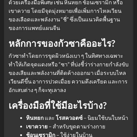
ด้วยเครื่องมือพิเศษ เช่น หินหยก ช้อนเซรามิก หรือ
เขาควาย โดยมีจุดมุ่งหมายเพื่อเพิ่มการไหลเวียน
ของเลือดและพลังงาน “ชี่” ซึ่งเป็นแนวคิดพื้นฐาน
ของการแพทย์แผนจีน
หลักการของกัวซาคืออะไร?
กัวซาทำโดยการขูดผิวหนังเบา ๆ ในทิศทางเฉพาะ
ทำให้เกิดจุดแดงหรือ “ซา” ที่บ่งชี้ว่าร่างกายกำลังขับ
ของเสียและพลังงานที่ติดค้างออกมา เมื่อระบบไหล
เวียนดีขึ้น อาการปวดเมื่อย ความตึงเครียด และการ
อักเสบต่าง ๆ ก็จะทุเลาลง
เครื่องมือที่ใช้มีอะไรบ้าง?
หินหยก
และ
โรสควอตซ์
– นิยมใช้บนใบหน้า
เขาควาย
– สำหรับขูดตามร่างกาย
ช้อนเซรามิก
– ใช้ง่ายในบ้าน