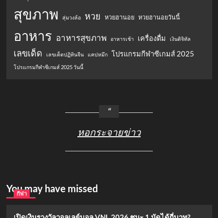
สุขภาพ
หวย
หวยฮานอย
หวยฮานอยวันนี้
สุ่มวงล้อ
อาหาร
อาหารสุขภาพ
เครื่องดื่ม
อาหารเช้า
เงินดิจิทัล
เลขเด็ด
โปรแกรมกีฬาซีเกมส์ 2025
เลขเด็ดปฏิทินจีน
แคปหมึก
โปรแกรมกีฬาซีเกมส์ 2025 วันนี้
หอกระจายข่าว
You may have missed
กีฬา
เปิดเงินรางวัลวอลเลย์บอล VNL 2026 ชนะ 1 นัดได้กี่บาท?