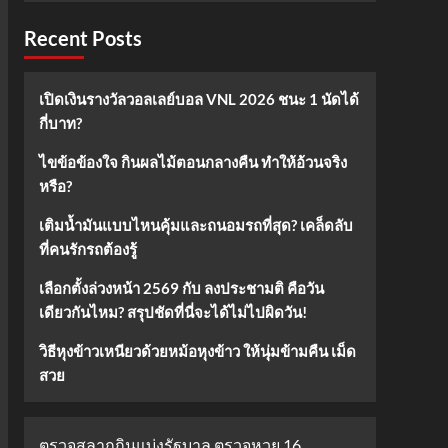
Recent Posts
เปิดเงินรางวัลวอลเลย์บอล VNL 2026 ชนะ 1 นัดได้
กี่บาท?
ไขข้อข้องใจ กินผลไม้ตอนกลางคืน ทำให้อ้วนจริง
หรือ?
เติมน้ำมันแบบไหนคุ้มและถนอมรถที่สุด? เคล็ดลับ
ที่คนรักรถต้องรู้
เลือกตั้งล่วงหน้า 2569 กับ ลงประชามติ คือวัน
เดียวกันไหม? สรุปชัดที่นี่จะได้ไม่ไปผิดวัน!
วิธีหุงข้าวเหนียวด้วยหม้อหุงข้าว ให้นุ่มข้ามคืน เม็ด
สวย
ตรวจสลากกินแบ่งรัฐบาล ตรวจหวย 16