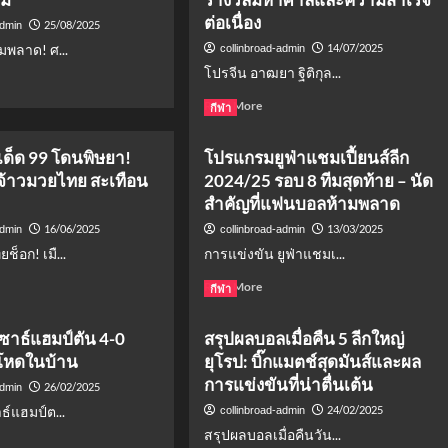
ต่อเนื่อง
25/08/2025
admin
มพลาด! ศ...
14/07/2025
collinbroad-admin
โปรจีน อาฒยา ฐิติกุล...
d
e
Read
Read More
กีฬา
ut
more
about
ทีเด็ด 99 โดนพิษยา!
โปรแกรมยูฟ่าแชมเปี้ยนส์ลีก
ล
โปร
จ้าวมวยไทย สะเทือน
2024/25 รอบ 8 ทีมสุดท้าย – นัด
จีน
อาฒ
สำคัญที่แฟนบอลห้ามพลาด
ส
ยา
16/06/2025
13/03/2025
admin
collinbroad-admin
คว้า
อร์พูล
็อก! เมื...
การแข่งขัน ยูฟ่าแชมเ...
รอง
แชมป์
d
Read
Read More
กีฬา
Evian
e
more
อม
Championship
ut
about
ิ
2025:
ซาธ์แฮมป์ตัน 4-0
สรุปผลบอลเมื่อคืน 5 ลีกใหญ่
ง
โปร
เงิน
โหดในบ้าน
ยุโรป: บิ๊กแมตช์สุดมันส์และผล
ล
แก
ราะห์
รางวัล
็ด
รม
การแข่งขันที่น่าตื่นเต้น
ล
26/02/2025
มหาศาล
admin
ยู
น
และ
ธ์แฮมป์ต...
24/02/2025
collinbroad-admin
น
ฟ่า
ความ
สรุปผลบอลเมื่อคืนวัน...
แชมเปี้ยน
d
สำเร็จ