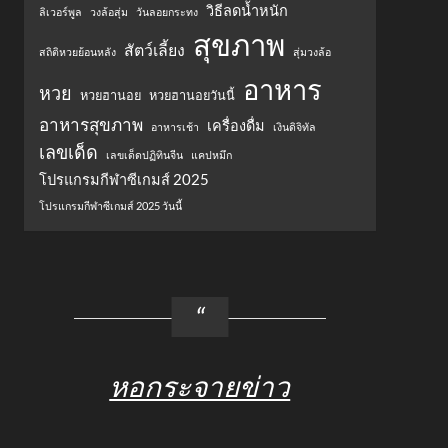
วิธีลดน้ำหนัก
ลิเวอร์พูล
วงล้อสุ่ม
วันลอยกระทง
สุขภาพ
สัตว์เลี้ยง
สถิติหวยย้อนหลัง
สุ่มวงล้อ
อาหาร
หวย
หวยฮานอย
หวยฮานอยวันนี้
อาหารสุขภาพ
เครื่องดื่ม
อาหารเช้า
เงินดิจิทัล
เลขเด็ด
เลขเด็ดปฏิทินจีน
แคปหมึก
โปรแกรมกีฬาซีเกมส์ 2025
โปรแกรมกีฬาซีเกมส์ 2025 วันนี้
หอกระจายข่าว