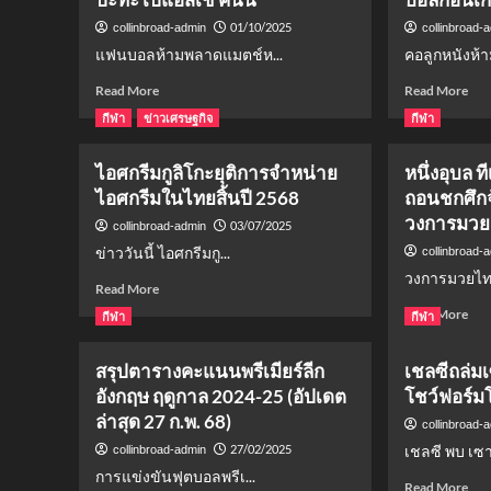
01/10/2025
collinbroad-admin
collinbroad-
แฟนบอลห้ามพลาดแมตช์ห...
คอลูกหนังห้า
Read
Rea
Read More
Read More
more
mor
กีฬา
ข่าวเศรษฐกิจ
กีฬา
about
abo
ห้าม
ดู
ไอศกรีมกูลิโกะยุติการจำหน่าย
หนึ่งอุบล 
พลาด!
บอ
ดู
สด
ไอศกรีมในไทยสิ้นปี 2568
ถอนชกศึก
บอล
นิว
วงการมวย
03/07/2025
collinbroad-admin
สด
คา
ข่าววันนี้ ไอศกรีมกู...
collinbroad-
ยู
เซิ่ล
ฟ่า
ลิเว
วงการมวยไทยช
Read
Read More
แชมเปี้ยน
คืน
more
Rea
Read More
ส์
นี้!
กีฬา
กีฬา
about
mor
ลีก
พร้
ไอศกรีม
abo
บาร์
สถิต
สรุปตารางคะแนนพรีเมียร์ลีก
เชลซีถล่มเ
กู
หนึ่
เซ
และ
ลิ
อังกฤษ ฤดูกาล 2024-25 (อัปเดต
โชว์ฟอร์ม
อุบ
โลน่
วิเค
โกะ
ทีเด
ล่าสุด 27 ก.พ. 68)
า
บอ
collinbroad-
ยุติ
99
ปะทะ
ก่อ
27/02/2025
เชลซี พบ เซา
collinbroad-admin
การ
โด
เป
เกม
จำหน่าย
การแข่งขันฟุตบอลพรีเ...
พิษ
แอ
Rea
Read More