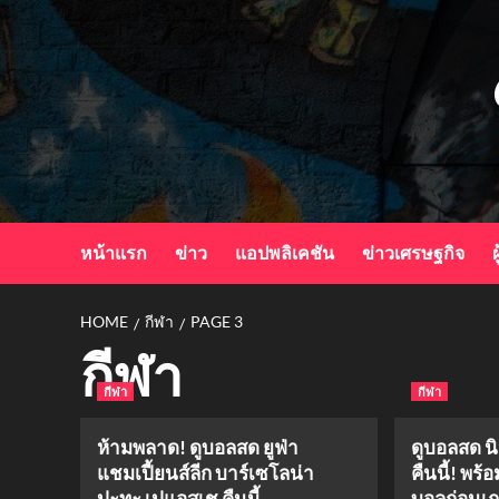
Skip
to
content
หน้าแรก
ข่าว
แอปพลิเคชัน
ข่าวเศรษฐกิจ
ผ
HOME
กีฬา
PAGE 3
กีฬา
กีฬา
กีฬา
ห้ามพลาด! ดูบอลสด ยูฟ่า
ดูบอลสด นิ
แชมเปี้ยนส์ลีก บาร์เซโลน่า
คืนนี้! พร้
ปะทะ เปแอสเช คืนนี้
บอลก่อนเ