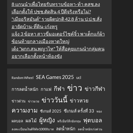
8 แกนนำเพื่อไทยรับทราบข้อหา-ท้า คสช.ลง
เลือกตั้งให้ ปชช.ตัดสิน 4 ปีดีจริงหรือไม่?
"เมียอริสมันต์" รวยผิดปกติ 42.8 ล้าน ป.ป.ช.สั่ง
อายัดบ้าน-ที่ดิน-เก๋งหรู
แจ้ง 3 ข้อหา สาวขี่มอเตอร์ไซค์จิ๋ว พาเด็กแก้ผ้า
ซ้อนท้ายกลางเมืองหาดใหญ่
เด้ง "ผกก.สน.พญาไท" ให้สื่อคุยแกนนำกลุ่มคน
อยากเลือกตั้งหน้าห้องขัง
SEA Games 2025
ucl
Random Wheel
ข่าว
กีฬา
ข่าวกีฬา
การลดน้ำหนัก
กาแฟ
ข่าววันนี้
ข่าวหวย
ข่าวด่วน
ข่าวมวย
ความงาม
ซีเกมส์ ครั้งที่ 33
ซีเกมส์ 2025
ทอง
ผู้หญิง
ฟุตบอล
ผลไม้
ผลบอล
พรีเมียร์ลีกอังกฤษ
ลดน้ำหนัก
ลงทะเบียนเงินดิจิทัล10000บาท
ลดน้ำหนักเร่งด่วน