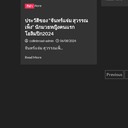
ไอศกรีม
ยา!
สเช
mor
Read
Read More
ใน
กีฬา
ถอ
คืน
abo
more
ไทย
ชก
นี้
เชล
about
สิ้น
ศึก
ประวัติของ “จันทร์แจ่ม สุวรรณ
ซี
สรุป
ปี
จ้าว
ถล่
เพ็ง” นักมวยหญิงคนแรก
ตาราง
2568
มวย
เซา
คะแนน
โอลิมปิก2024
สะเ
ธ์
พรีเมียร์
วงก
06/08/2024
collinbroad-admin
แฮ
ลีก
มว
ป์
จันทร์แจ่ม สุวรรณเพ็...
อังกฤษ
ตัน
ฤดูกาล
Read
Read More
4-
2024-
more
0
25
about
โชว์
(อัปเดต
Posts
ประวัติ
Previous
ฟอร
ล่าสุด
ของ
โห
27
pagin
“จันทร์
ใน
ก.พ.
แจ่ม
บ้า
68)
สุวรรณ
เพ็ง”
นัก
มวย
หญิง
คน
แรก