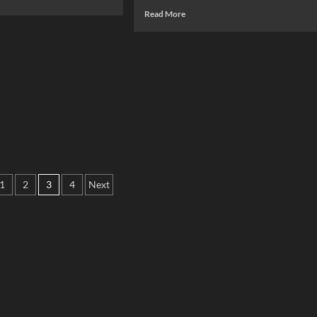
ส์
e
ต่อ
Read
Read More
น
ลีก
ut
เนื่อง
more
2024/25
about
รอบ
สรุป
8
ม
ผล
ไทย
ทีม
บอล
ทือน
สุดท้าย
เมื่อ
าร
–
ม
คืน
ย
นัด
5
สำคัญ
ลีก
ที่
ใหญ่
แฟน
ยุโรป:
บอล
บิ๊กแมตช์
ห้าม
์ม
1
2
3
4
Next
สุด
พลาด
ด
มันส์
ation
และ
น
ผล
การ
แข่งขัน
ที่
น่า
ตื่น
เต้น